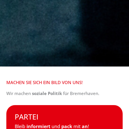
MACHEN SIE SICH EIN BILD VON UNS!
Wir machen
soziale Politik
für Bremerhaven.
PARTEI
Bleib
informiert
und
pack
mit
an
!