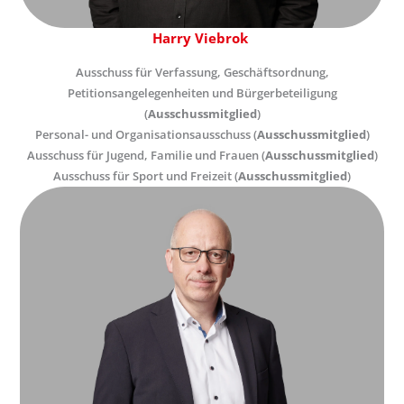
Harry Viebrok
Ausschuss für Verfassung, Geschäftsordnung,
Petitionsangelegenheiten und Bürgerbeteiligung
(
Ausschussmitglied
)
Personal- und Organisationsausschuss (
Ausschussmitglied
)
Ausschuss für Jugend, Familie und Frauen (
Ausschussmitglied
)
Ausschuss für Sport und Freizeit (
Ausschussmitglied
)