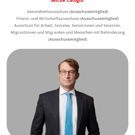
Gesundheitsausschuss (
Ausschussmitglied
)
Finanz- und Wirtschaftsausschuss (
Ausschussmitglied
)
Ausschuss für Arbeit, Soziales, Seniorinnen und Senioren,
Migrantinnen und Migranten und Menschen mit Behinderung
(
Ausschussmitglied
)