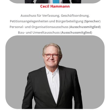
Cecil Hammann
Ausschuss für Verfassung, Geschäftsordnung,
Petitionsangelegenheiten und Bürgerbeteiligung (
Sprecher
)
Personal- und Organisationsausschuss (
Ausschussmitglied
)
Bau- und Umweltausschuss (
Ausschussmitglied
)