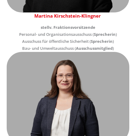
Martina Kirschstein-Klingner
stellv. Fraktionsvorsitzende
Personal- und Organisationsausschuss (
Sprecherin
)
Ausschuss für öffentliche Sicherheit (
Sprecherin
)
Bau- und Umweltausschuss (
Ausschussmitglied
)