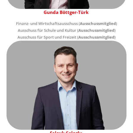
Gunda Böttger-Türk
Finanz- und Wirtschaftsausschuss (
Ausschussmitglied
)
Ausschuss für Schule und Kultur (
Ausschussmitglied
)
Ausschuss für Sport und Freizeit (
Ausschussmitglied
)
Selcuk Caloglu