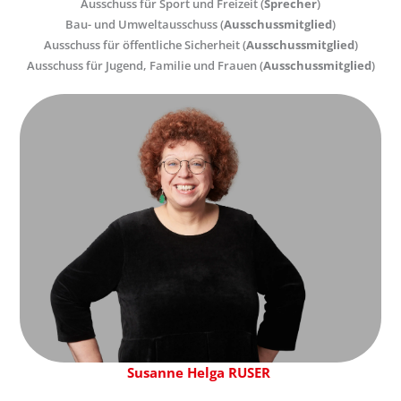
Ausschuss für Sport und Freizeit (
Sprecher
)
Bau- und Umweltausschuss (
Ausschussmitglied
)
Ausschuss für öffentliche Sicherheit (
Ausschussmitglied
)
Ausschuss für Jugend, Familie und Frauen (
Ausschussmitglied
)
Susanne Helga RUSER