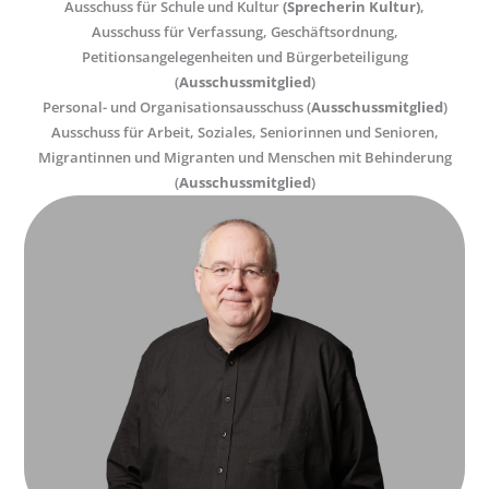
Ausschuss für Schule und Kultur
(Sprecherin Kultur)
,
Ausschuss für Verfassung, Geschäftsordnung,
Petitionsangelegenheiten und Bürgerbeteiligung
(
Ausschussmitglied
)
Personal- und Organisationsausschuss (
Ausschussmitglied
)
Ausschuss für Arbeit, Soziales, Seniorinnen und Senioren,
Migrantinnen und Migranten und Menschen mit Behinderung
(
Ausschussmitglied
)