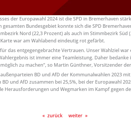
ses der Europawahl 2024 ist die SPD in Bremerhaven stärk
im gesamten Bundesgebiet konnte sich die SPD Bremerhaven
bezirk Nord (22,3 Prozent) als auch im Stimmbezirk Süd (
e Karte war am Wahlabend eindeutig rot gefärbt.
für das entgegengebrachte Vertrauen. Unser Wahlziel war e
n Wahlergebnis ist immer eine Teamleistung. Daher bedanke i
 möglich zu machen“, so Martin Günthner, Vorsitzender d
tsaußenparteien BD und AfD der Kommunalwahlen 2023 mit
gen BD und AfD zusammen bei 25,5%, bei der Europawahl 202
viele Herausforderungen und Wegmarken im Kampf gegen den
«
zurück
weiter
»