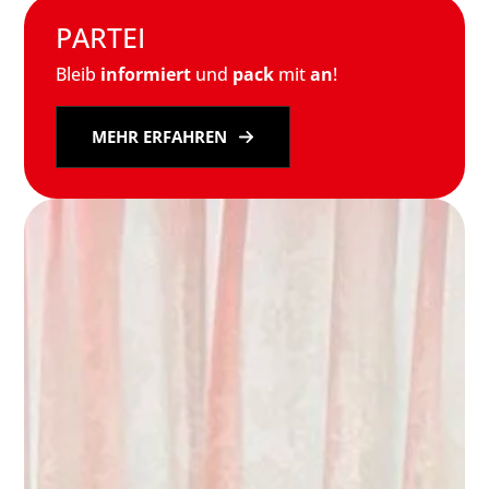
PARTEI
Bleib
informiert
und
pack
mit
an
!
MEHR ERFAHREN