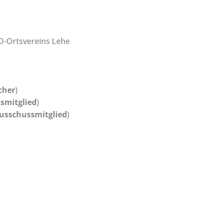
PD-Ortsvereins Lehe
cher
)
smitglied
)
usschussmitglied
)
uen (
Ausschussmitglied
)
SPD VOR ORT
FRAK
Leherheide
S
Lehe-Nord
B