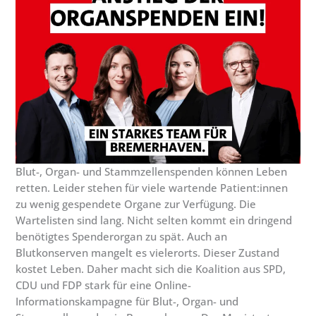
Blut-, Organ- und Stammzellenspenden können Leben
retten. Leider stehen für viele wartende Patient:innen
zu wenig gespendete Organe zur Verfügung. Die
Wartelisten sind lang. Nicht selten kommt ein dringend
benötigtes Spenderorgan zu spät. Auch an
Blutkonserven mangelt es vielerorts. Dieser Zustand
kostet Leben. Daher macht sich die Koalition aus SPD,
CDU und FDP stark für eine Online-
Informationskampagne für Blut-, Organ- und