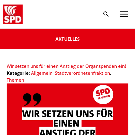
Zum
Inhalt
springen
AKTUELLES
Wir setzen uns für einen Anstieg der Organspenden ein!
Kategorie:
Allgemein
, 
Stadtverordnetenfraktion
, 
Themen