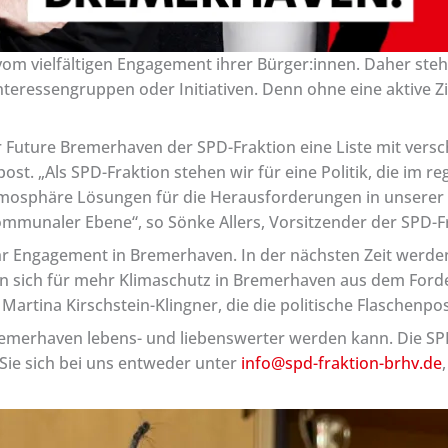
 vom vielfältigen Engagement ihrer Bürger:innen. Daher ste
teressengruppen oder Initiativen. Denn ohne eine aktive Ziv
r Future Bremerhaven der SPD-Fraktion eine Liste mit ver
post. „Als SPD-Fraktion stehen wir für eine Politik, die im 
mosphäre Lösungen für die Herausforderungen in unserer Se
mmunaler Ebene“, so Sönke Allers, Vorsitzender der SPD-F
hr Engagement in Bremerhaven. In der nächsten Zeit werden
ich für mehr Klimaschutz in Bremerhaven aus dem Forderu
 Martina Kirschstein-Klingner, die die politische Flaschen
merhaven lebens- und liebenswerter werden kann. Die SPD-
Sie sich bei uns entweder unter
info@spd-fraktion-brhv.de