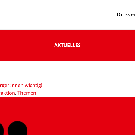
Ortsve
AKTUELLES
rger:innen wichtig!
raktion
, 
Themen