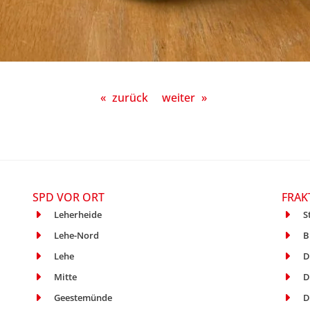
«
zurück
weiter
»
SPD VOR ORT
FRAK
Leherheide
S
Lehe-Nord
B
Lehe
D
Mitte
D
Geestemünde
D