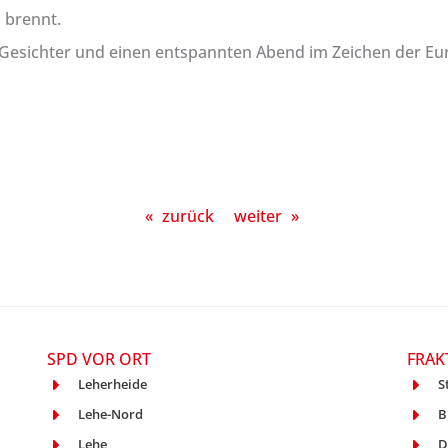
 brennt.
Gesichter und einen entspannten Abend im Zeichen der Eur
«
zurück
weiter
»
SPD VOR ORT
FRAK
Leherheide
S
Lehe-Nord
B
Lehe
D