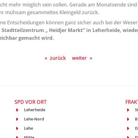
cht mehr möglich sein sollen. Gerade am Monatsende sin
hr mühsam gesammeltes Kleingeld zurück.
offene Entscheidungen können ganz sicher auch bei der We
im Stadtteilzentrum „ Heidjer Markt“ in Leherheide, wie
reichbar gemacht wird.
«
zurück
weiter
»
SPD VOR ORT
FRAK
Leherheide
S
Lehe-Nord
B
Lehe
D
Mitte
D