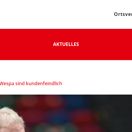
Ortsve
AKTUELLES
 Wespa sind kundenfeindlich