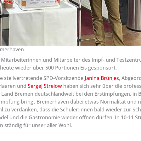
remerhaven.
en Mitarbeiterinnen und Mitarbeiter des Impf- und Testzent
heute wieder über 500 Portionen Eis gesponsort.
die stellvertretende SPD-Vorsitzende
Janina Brünjes
, Abgeor
 Haaren und
Sergej Strelow
haben sich sehr über die professi
as Land Bremen deutschlandweit bei den Erstimpfungen, in
Impfung bringt Bremerhaven dabei etwas Normalität und n
l zu verdanken, dass die Schüler:innen bald wieder zur Sc
ndel und die Gastronomie wieder öffnen dürfen. In 10-11 S
 ständig für unser aller Wohl.