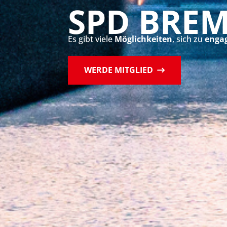
SPD BRE
Es gibt viele
Möglichkeiten
, sich zu
engag
WERDE MITGLIED