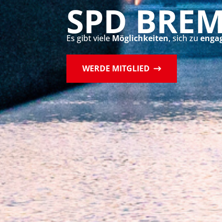
SPD BRE
Es gibt viele
Möglichkeiten
, sich zu
engag
WERDE MITGLIED