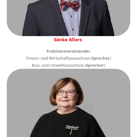
Sönke Allers
Fraktionsvorsitzender
Finanz- und Wirtschaftsausschuss (
Sprecher
)
Bau- und Umweltausschuss (
Sprecher
)