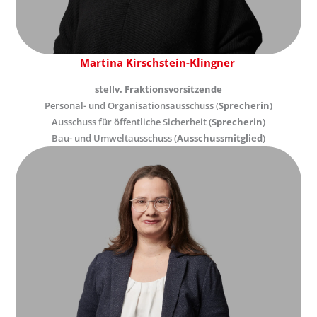
Martina Kirschstein-Klingner
stellv. Fraktionsvorsitzende
Personal- und Organisationsausschuss (
Sprecherin
)
Ausschuss für öffentliche Sicherheit (
Sprecherin
)
Bau- und Umweltausschuss (
Ausschussmitglied
)