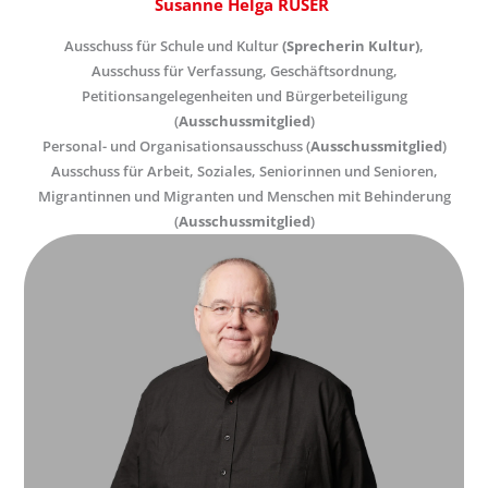
Susanne Helga RUSER
Ausschuss für Schule und Kultur
(Sprecherin Kultur)
,
Ausschuss für Verfassung, Geschäftsordnung,
Petitionsangelegenheiten und Bürgerbeteiligung
(
Ausschussmitglied
)
Personal- und Organisationsausschuss (
Ausschussmitglied
)
Ausschuss für Arbeit, Soziales, Seniorinnen und Senioren,
Migrantinnen und Migranten und Menschen mit Behinderung
(
Ausschussmitglied
)