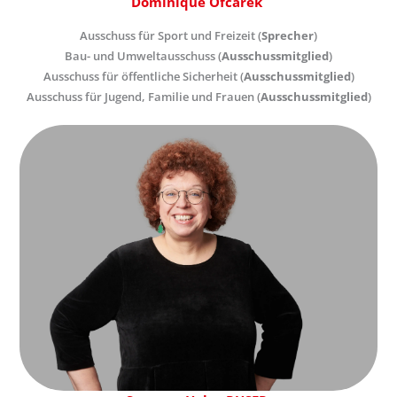
Dominique Ofcarek
Ausschuss für Sport und Freizeit (
Sprecher
)
Bau- und Umweltausschuss (
Ausschussmitglied
)
Ausschuss für öffentliche Sicherheit (
Ausschussmitglied
)
Ausschuss für Jugend, Familie und Frauen (
Ausschussmitglied
)