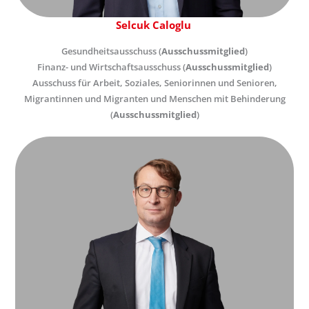
Selcuk Caloglu
Gesundheitsausschuss (
Ausschussmitglied
)
Finanz- und Wirtschaftsausschuss (
Ausschussmitglied
)
Ausschuss für Arbeit, Soziales, Seniorinnen und Senioren,
Migrantinnen und Migranten und Menschen mit Behinderung
(
Ausschussmitglied
)