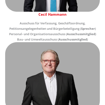
Cecil Hammann
Ausschuss für Verfassung, Geschäftsordnung,
Petitionsangelegenheiten und Bürgerbeteiligung (
Sprecher
)
Personal- und Organisationsausschuss (
Ausschussmitglied
)
Bau- und Umweltausschuss (
Ausschussmitglied
)