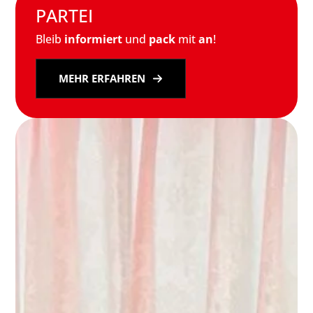
PARTEI
Bleib
informiert
und
pack
mit
an
!
MEHR ERFAHREN